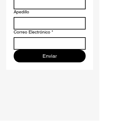
Apedillo
Correo Electrónico
*
Enviar
IGLESIA AMOR DE JESÚS FAMILIAR
5520 Jefferson Street
West New York, NJ 07093
Teléfono :
201-617-8155
Correo Electrónico :
loveofjesuswny@gmail.com
SERVICIOS DE ADORACIÓN
Domingo 9:30 am Servicio Español