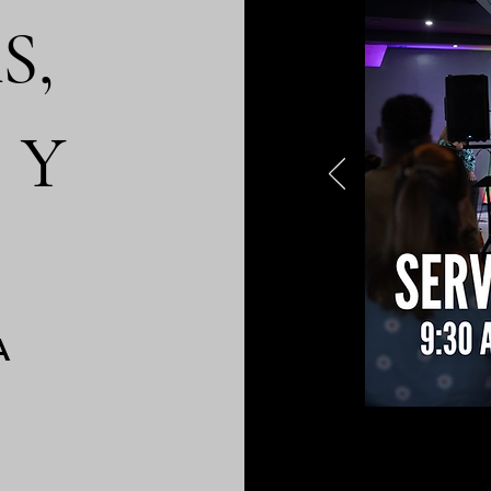
S,
 Y
A