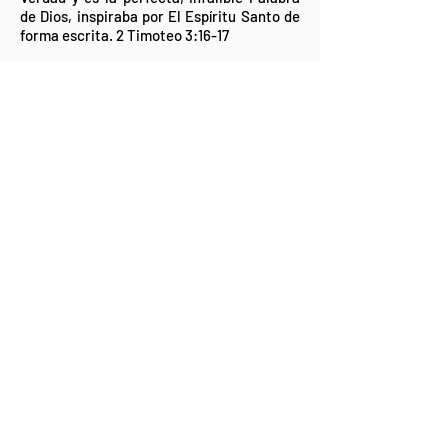
de Dios, inspiraba por El Espíritu Santo de
forma escrita. 2 Timoteo 3:16-17
Salvación – Creemos que la salvación viene
cuando nos arrepentimos de nuestros
pecados con todo nuestro corazón y
confesamos con nuestra boca que
Jesucristo es nuestro Salvador. Romanos
10:9-10
El Bautismo por Agua- Creemos que este
bautismo es un acto simbólico del
entendimiento del poder purificador de
Dios. Cuando somos sumergidos, tu
escoges morir al “yo” (los hábitos antiguos,
mentalidades negativas, heridas del
pasado). Cuando te levantas, lo viejo es
enterrado y todo es hecho nuevo. Mateo
3:15-17
El Bautismo del Espíritu Santo- Creemos
en el bautismo del El Espíritu Santo con la
evidencia de hablar en lenguas. Hechos